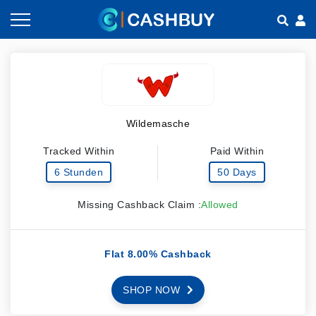
Gutscheine nach Kategorien
So geht Cashback
Shops nach Kategorien
Empfehlen & Verdienen
Wildemasche
Teilen & Verdienen
Tracked Within
Paid Within
Häufig gestellte Fragen
6 Stunden
50 Days
Missing Cashback Claim :
Allowed
Flat 8.00% Cashback
SHOP NOW