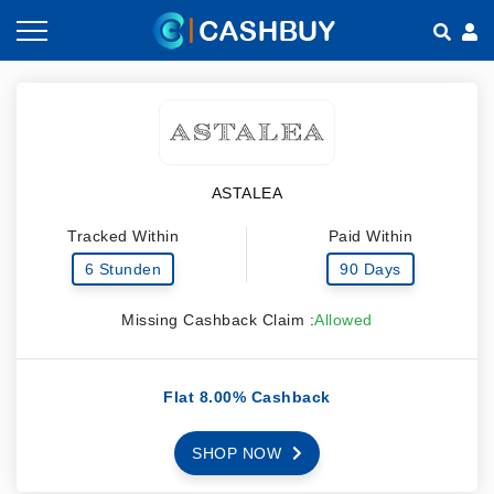
Gutscheine nach Kategorien
So geht Cashback
Shops nach Kategorien
Empfehlen & Verdienen
ASTALEA
Teilen & Verdienen
Tracked Within
Paid Within
Häufig gestellte Fragen
6 Stunden
90 Days
Missing Cashback Claim :
Allowed
Flat 8.00% Cashback
SHOP NOW