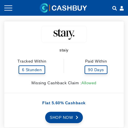
Gutscheine nach Kategorien
So geht Cashback
Shops nach Kategorien
Empfehlen & Verdienen
staiy
Teilen & Verdienen
Tracked Within
Paid Within
Häufig gestellte Fragen
6 Stunden
90 Days
Missing Cashback Claim :
Allowed
Flat 5.60% Cashback
SHOP NOW