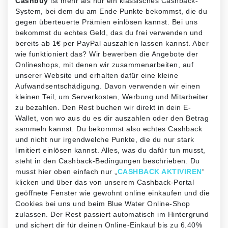
Cashbuy
ist mehr als nur ein klassisches Cashback-
System, bei dem du am Ende Punkte bekommst, die du
gegen überteuerte Prämien einlösen kannst. Bei uns
bekommst du echtes Geld, das du frei verwenden und
bereits ab 1€ per PayPal auszahlen lassen kannst. Aber
wie funktioniert das? Wir bewerben die Angebote der
Onlineshops, mit denen wir zusammenarbeiten, auf
unserer Website und erhalten dafür eine kleine
Aufwandsentschädigung. Davon verwenden wir einen
kleinen Teil, um Serverkosten, Werbung und Mitarbeiter
zu bezahlen. Den Rest buchen wir direkt in dein E-
Wallet, von wo aus du es dir auszahlen oder den Betrag
sammeln kannst. Du bekommst also echtes Cashback
und nicht nur irgendwelche Punkte, die du nur stark
limitiert einlösen kannst. Alles, was du dafür tun musst,
steht in den Cashback-Bedingungen beschrieben. Du
musst hier oben einfach nur „
CASHBACK AKTIVIREN
“
klicken und über das von unserem Cashback-Portal
geöffnete Fenster wie gewohnt online einkaufen und die
Cookies bei uns und beim Blue Water Online-Shop
zulassen. Der Rest passiert automatisch im Hintergrund
und sichert dir für deinen Online-Einkauf bis zu 6,40%