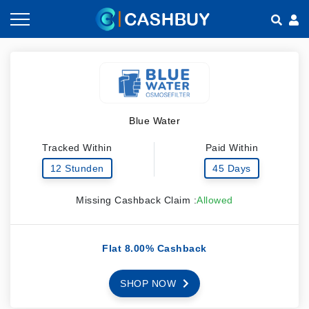
Gutscheine nach Kategorien
So geht Cashback
Shops nach Kategorien
Empfehlen & Verdienen
Blue Water
Teilen & Verdienen
Tracked Within
Paid Within
Häufig gestellte Fragen
12 Stunden
45 Days
Missing Cashback Claim :
Allowed
Flat 8.00% Cashback
SHOP NOW