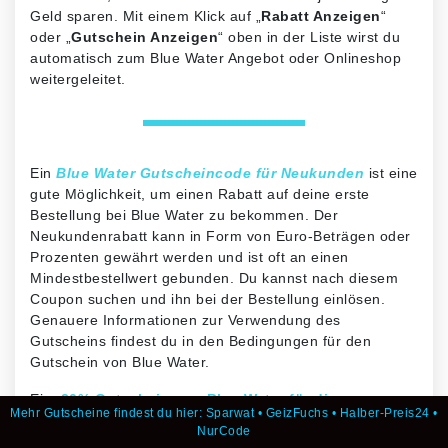
Geld sparen. Mit einem Klick auf „
Rabatt Anzeigen
“
oder „
Gutschein Anzeigen
“ oben in der Liste wirst du
automatisch zum Blue Water Angebot oder Onlineshop
weitergeleitet.
Ein
Blue Water Gutscheincode für Neukunden
ist eine
gute Möglichkeit, um einen Rabatt auf deine erste
Bestellung bei Blue Water zu bekommen. Der
Neukundenrabatt kann in Form von Euro-Beträgen oder
Prozenten gewährt werden und ist oft an einen
Mindestbestellwert gebunden. Du kannst nach diesem
Coupon suchen und ihn bei der Bestellung einlösen.
Genauere Informationen zur Verwendung des
Gutscheins findest du in den Bedingungen für den
Gutschein von Blue Water.
Ein
20% Gutschein von Blue Water für die
Mehr Gutscheine findest du hier:
Sparwat
•
GeizFuchs
•
Halber-Preis24
•
Freundschaftswerbung
ist eine seltenere Art von
NurCode
Gutschein, aber er wird immer beliebter bei Shops und