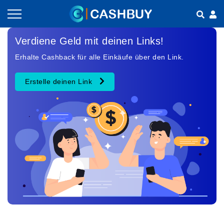
Gutscheine nach Kategorien
So geht Cashback
Verdiene Geld mit deinen Links!
Erhalte Cashback für alle Einkäufe über den Link.
Shops nach Kategorien
Empfehlen & Verdienen
Erstelle deinen Link
Teilen & Verdienen
Häufig gestellte Fragen