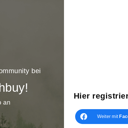
Community bei
hbuy!
Hier registrie
o an
Weiter mit
Fac