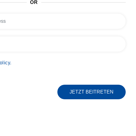
OR
olicy.