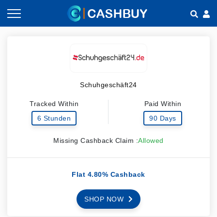
Gutscheine nach Kategorien
So geht Cashback
Shops nach Kategorien
Empfehlen & Verdienen
Schuhgeschäft24
Teilen & Verdienen
Tracked Within
Paid Within
Häufig gestellte Fragen
6 Stunden
90 Days
Missing Cashback Claim :
Allowed
Flat 4.80% Cashback
SHOP NOW