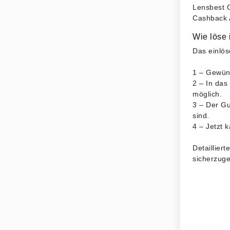
Lensbest G
Cashback A
Wie löse 
Das einlös
1 – Gewüns
2 – In das
möglich.
3 – Der Gu
sind.
4 – Jetzt 
Detaillier
sicherzuge