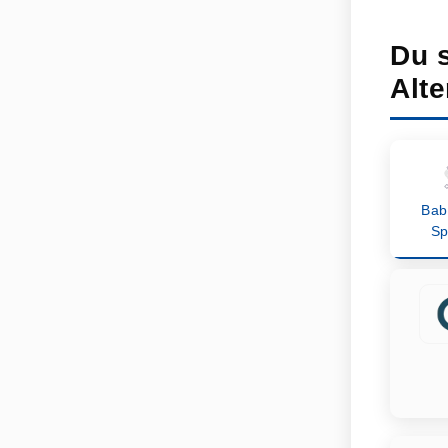
Du 
Alte
Bab
Sp