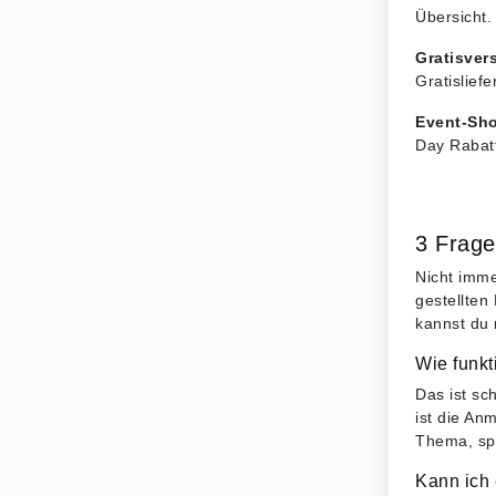
Übersicht.
Gratisver
Gratislief
Event-Sh
Day Rabatt
3 Frage
Nicht imme
gestellten
kannst du 
Wie funk
Das ist sc
ist die An
Thema, spa
Kann ich