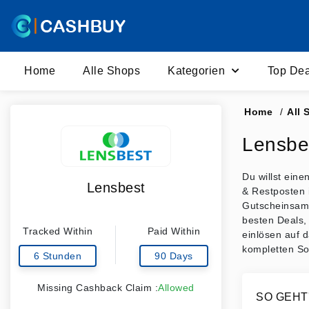
Home
Alle Shops
Kategorien
Top Dea
Home
/
All 
Lensbe
Du willst ein
Lensbest
& Restposten 
Gutscheinsamm
besten Deals,
Tracked Within
Paid Within
einlösen auf 
kompletten So
6 Stunden
90 Days
Missing Cashback Claim :
Allowed
SO GEHT'