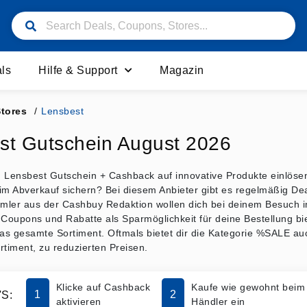
ls
Hilfe & Support
Magazin
Stores
/
Lensbest
st Gutschein August 2026
en Lensbest Gutschein + Cashback auf innovative Produkte einlöse
im Abverkauf sichern? Bei diesem Anbieter gibt es regelmäßig De
ler aus der Cashbuy Redaktion wollen dich bei deinem Besuch im 
 Coupons und Rabatte als Sparmöglichkeit für deine Bestellung b
das gesamte Sortiment. Oftmals bietet dir die Kategorie %SALE a
rtiment, zu reduzierten Preisen.
Klicke auf Cashback
Kaufe wie gewohnt beim
1
2
S:
aktivieren
Händler ein