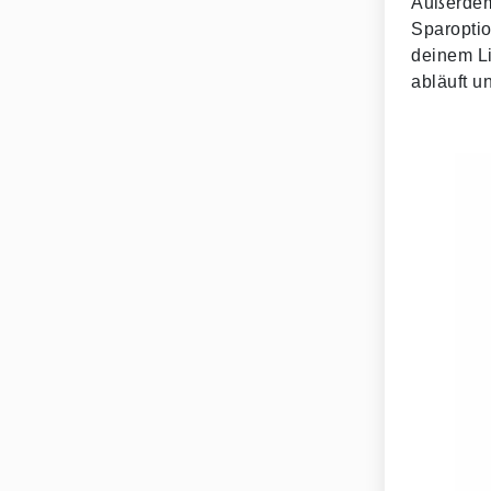
Außerdem 
Sparoptio
deinem Li
abläuft u