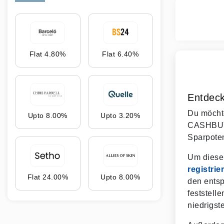
Flat 4.80%
Flat 6.40%
Entdec
Du möchte
Upto 8.00%
Upto 3.20%
CASHBUY 
Sparpoten
Um diese
registrier
Flat 24.00%
Upto 8.00%
den entsp
feststell
niedrigst