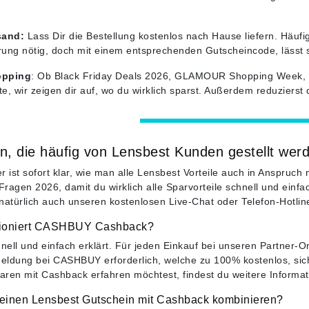
sand:
Lass Dir die Bestellung kostenlos nach Hause liefern. Häufig
erung nötig, doch mit einem entsprechenden Gutscheincode, lässt
opping
: Ob Black Friday Deals 2026, GLAMOUR Shopping Week, 
e, wir zeigen dir auf, wo du wirklich sparst. Außerdem reduziers
n, die häufig von Lensbest Kunden gestellt wer
r ist sofort klar, wie man alle Lensbest Vorteile auch in Anspruc
 Fragen 2026, damit du wirklich alle Sparvorteile schnell und einf
natürlich auch unseren kostenlosen Live-Chat oder Telefon-Hotlin
tioniert CASHBUY Cashback?
hnell und einfach erklärt. Für jeden Einkauf bei unseren Partn
meldung bei CASHBUY erforderlich, welche zu 100% kostenlos, sic
ren mit Cashback erfahren möchtest, findest du weitere Informa
 einen Lensbest Gutschein mit Cashback kombinieren?