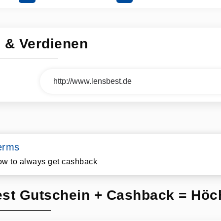
n & Verdienen
erms
w to always get cashback
st Gutschein + Cashback = Höch