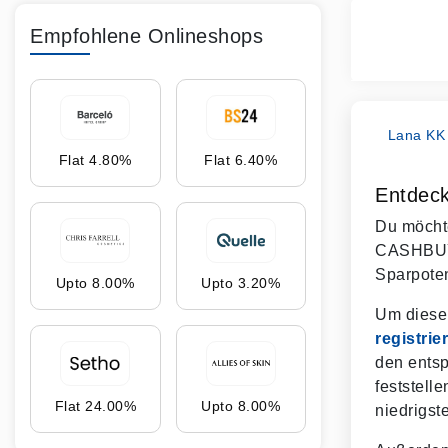
Empfohlene Onlineshops
Lana KK
Flat 4.80%
Flat 6.40%
Entdec
Du möchte
CASHBUY 
Sparpoten
Upto 8.00%
Upto 3.20%
Um diese
registrier
den entsp
feststell
Flat 24.00%
Upto 8.00%
niedrigst