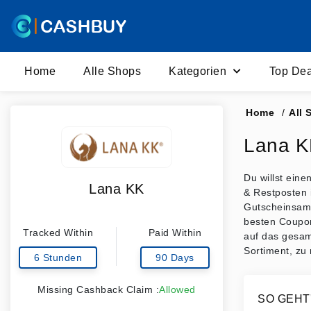
Home
Alle Shops
Kategorien
Top Dea
Home
/
All 
Lana K
Du willst ein
Lana KK
& Restposten 
Gutscheinsamm
besten Coupon
Tracked Within
Paid Within
auf das gesam
Sortiment, zu 
6 Stunden
90 Days
Missing Cashback Claim :
Allowed
SO GEHT'