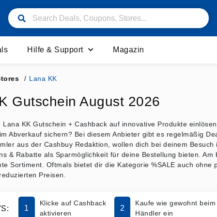
ls
Hilfe & Support
Magazin
Stores
/
Lana KK
K Gutschein August 2026
en Lana KK Gutschein + Cashback auf innovative Produkte einlöse
im Abverkauf sichern? Bei diesem Anbieter gibt es regelmäßig De
ler aus der Cashbuy Redaktion, wollen dich bei deinem Besuch im
s & Rabatte als Sparmöglichkeit für deine Bestellung bieten. Am
te Sortiment. Oftmals bietet dir die Kategorie %SALE auch ohne 
reduzierten Preisen.
Klicke auf Cashback
Kaufe wie gewohnt beim
1
2
S:
aktivieren
Händler ein