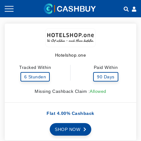
Gutscheine nach Kategorien
So geht Cashback
Shops nach Kategorien
Empfehlen & Verdienen
Hotelshop.one
Teilen & Verdienen
Tracked Within
Paid Within
Häufig gestellte Fragen
6 Stunden
90 Days
Missing Cashback Claim :
Allowed
Flat 4.00% Cashback
SHOP NOW