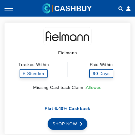
Gutscheine nach Kategorien
So geht Cashback
Shops nach Kategorien
Empfehlen & Verdienen
Fielmann
Teilen & Verdienen
Tracked Within
Paid Within
Häufig gestellte Fragen
6 Stunden
90 Days
Missing Cashback Claim :
Allowed
Flat 6.40% Cashback
SHOP NOW