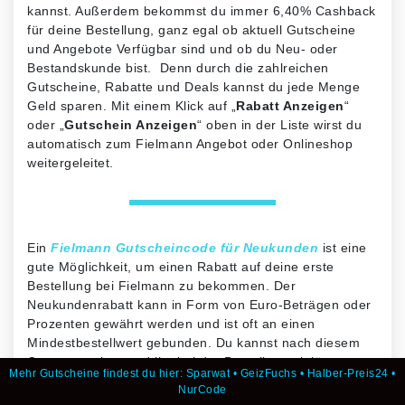
kannst. Außerdem bekommst du immer 6,40% Cashback
für deine Bestellung, ganz egal ob aktuell Gutscheine
und Angebote Verfügbar sind und ob du Neu- oder
Bestandskunde bist. Denn durch die zahlreichen
Gutscheine, Rabatte und Deals kannst du jede Menge
Geld sparen. Mit einem Klick auf „
Rabatt Anzeigen
“
oder „
Gutschein Anzeigen
“ oben in der Liste wirst du
automatisch zum Fielmann Angebot oder Onlineshop
weitergeleitet.
Ein
Fielmann Gutscheincode für Neukunden
ist eine
gute Möglichkeit, um einen Rabatt auf deine erste
Bestellung bei Fielmann zu bekommen. Der
Neukundenrabatt kann in Form von Euro-Beträgen oder
Prozenten gewährt werden und ist oft an einen
Mindestbestellwert gebunden. Du kannst nach diesem
Coupon suchen und ihn bei der Bestellung einlösen.
Mehr Gutscheine findest du hier:
Sparwat
•
GeizFuchs
•
Halber-Preis24
•
Genauere Informationen zur Verwendung des
NurCode
Gutscheins findest du in den Bedingungen für den