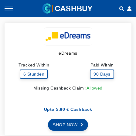
Gutscheine nach Kategorien
So geht Cashback
Shops nach Kategorien
Empfehlen & Verdienen
eDreams
Teilen & Verdienen
Tracked Within
Paid Within
Häufig gestellte Fragen
6 Stunden
90 Days
Missing Cashback Claim :
Allowed
Upto 5.60 € Cashback
SHOP NOW