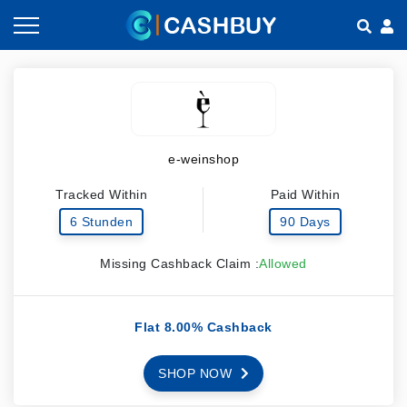
Gutscheine nach Kategorien
So geht Cashback
Shops nach Kategorien
Empfehlen & Verdienen
e-weinshop
Teilen & Verdienen
Tracked Within
Paid Within
Häufig gestellte Fragen
6 Stunden
90 Days
Missing Cashback Claim :
Allowed
Flat 8.00% Cashback
SHOP NOW