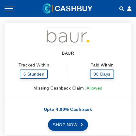
Gutscheine nach Kategorien
So geht Cashback
Shops nach Kategorien
Empfehlen & Verdienen
BAUR
Teilen & Verdienen
Tracked Within
Paid Within
Häufig gestellte Fragen
6 Stunden
90 Days
Missing Cashback Claim :
Allowed
Upto 4.00% Cashback
SHOP NOW