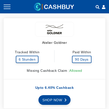
Gutscheine nach Kategorien
So geht Cashback
Shops nach Kategorien
Empfehlen & Verdienen
Atelier Goldner
Teilen & Verdienen
Tracked Within
Paid Within
Häufig gestellte Fragen
6 Stunden
90 Days
Missing Cashback Claim :
Allowed
Upto 6.40% Cashback
SHOP NOW