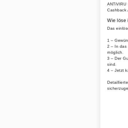
ANTiVIRU G
Cashback A
Wie löse
Das einlös
1 – Gewüns
2 – In das
möglich.
3 – Der Gu
sind.
4 – Jetzt 
Detaillier
sicherzuge