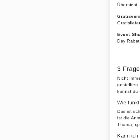
Übersicht.
Gratisver
Gratislief
Event-Sh
Day Rabatt
3 Frage
Nicht imme
gestellten
kannst du 
Wie funk
Das ist sc
ist die An
Thema, spa
Kann ich