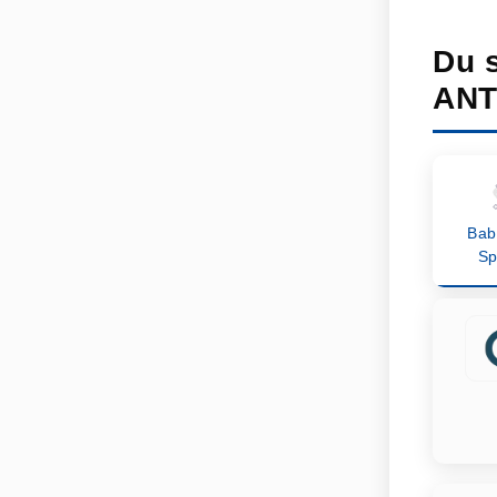
Du 
ANT
Bab
Sp