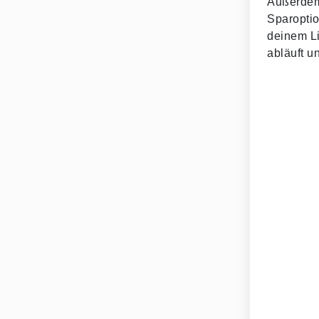
Außerdem 
Sparoptio
deinem Li
abläuft u