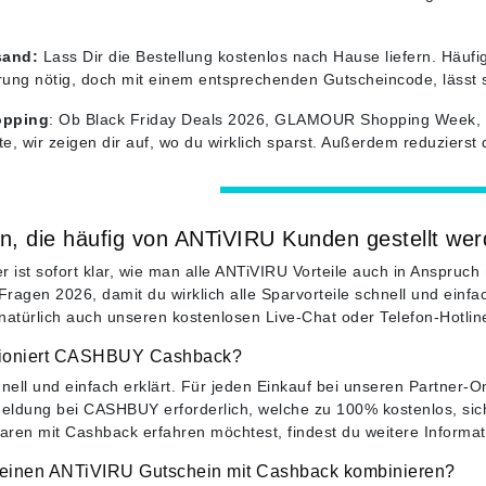
sand:
Lass Dir die Bestellung kostenlos nach Hause liefern. Häufig
erung nötig, doch mit einem entsprechenden Gutscheincode, lässt
opping
: Ob Black Friday Deals 2026, GLAMOUR Shopping Week, 
e, wir zeigen dir auf, wo du wirklich sparst. Außerdem reduziers
n, die häufig von ANTiVIRU Kunden gestellt we
r ist sofort klar, wie man alle ANTiVIRU Vorteile auch in Anspruc
 Fragen 2026, damit du wirklich alle Sparvorteile schnell und einf
natürlich auch unseren kostenlosen Live-Chat oder Telefon-Hotlin
tioniert CASHBUY Cashback?
hnell und einfach erklärt. Für jeden Einkauf bei unseren Partn
meldung bei CASHBUY erforderlich, welche zu 100% kostenlos, sic
ren mit Cashback erfahren möchtest, findest du weitere Informa
 einen ANTiVIRU Gutschein mit Cashback kombinieren?