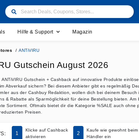
ls
Hilfe & Support
Magazin
Stores
/
ANTiVIRU
RU Gutschein August 2026
en ANTiVIRU Gutschein + Cashback auf innovative Produkte einlös
im Abverkauf sichern? Bei diesem Anbieter gibt es regelmäßig De
ler aus der Cashbuy Redaktion, wollen dich bei deinem Besuch im
s & Rabatte als Sparmöglichkeit für deine Bestellung bieten. Am
te Sortiment. Oftmals bietet dir die Kategorie %SALE auch ohne 
reduzierten Preisen.
Klicke auf Cashback
Kaufe wie gewohnt beim
1
2
S:
aktivieren
Händler ein