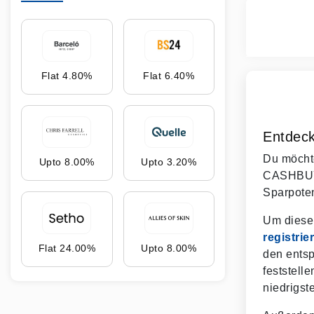
Flat 4.80%
Flat 6.40%
Entdec
Du möchte
Upto 8.00%
Upto 3.20%
CASHBUY 
Sparpoten
Um diese
registrier
Flat 24.00%
Upto 8.00%
den entsp
feststell
niedrigst