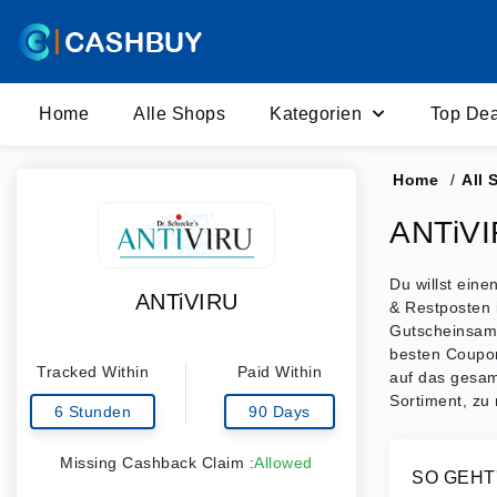
Home
Alle Shops
Kategorien
Top Dea
Home
/
All 
ANTiVI
Du willst ein
ANTiVIRU
& Restposten 
Gutscheinsamm
besten Coupon
Tracked Within
Paid Within
auf das gesam
Sortiment, zu 
6 Stunden
90 Days
Missing Cashback Claim :
Allowed
SO GEHT'